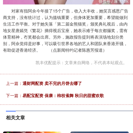
对家有指阿佘今年接了15个广告，收入大丰收，她笑言感恩广告
商支持，没有统计过，认为搵钱重要，但身体更加重要，希望能做到
生活工作平衡。对于她失落「第二届金熊猫奖」颁奖典礼视后，由内
地女星唐嫣凭《繁花》摘得视后宝座，她表示难于每次都攞奖，需有
体育精神，冇奖都会出席。另外，施政报告提到将表演场地划分类
别，阿佘觉得是好事，可以吸引世界各地的艺人和团队来香港开骚，
有助促进香港经济。 （点新闻特约记者陈惠芳报道）
凯丰优配提示：文章来自网络，不代表本站观点。
上一篇：
通财网配资 卖不完的月饼去哪了
下一篇：
易配宝配资 保康：柿枝雀舞 秋日的甜蜜欢歌
相关文章