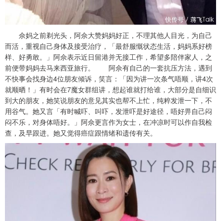
佘妈之前剃光头，阿佘大赞妈妈好正，不理其他人目光，为自己
而活，重视自己身体及接受治疗，「最舒服慨状态生活，妈妈系好榜
样、好勇敢。」阿佘表示近日留港并无接工作，希望多陪伴家人，之
前便带妈妈去马来西亚旅行。 阿佘有自己的一套抗压方法，遇到
不快事会找身边4位朋友倾诉，笑言：「因为讲一次条气唔顺，讲4次
就顺晒！」有时会在7魔女群组讲，想起谁就打给谁，大部分是自细识
到大的朋友，她笑说朋友的意见其实也帮不上忙，纯粹发泄一下，不
用谷气。她又言「有时喊吓、叫吓，发泄吓是好途径，唔好畀自己闷
闷不乐，对身体唔好。」阿佘更言作为女士，在冲凉时可以作自我检
查，及早跟进。她又觉得癌症跟情绪和遗传有关。