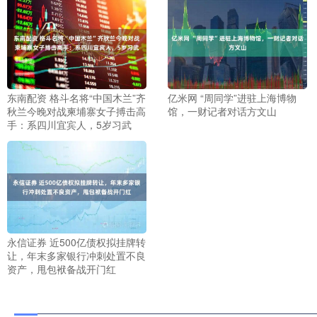
东南配资 格斗名将“中国木兰”齐
亿米网 “周同学”进驻上海博物
秋兰今晚对战柬埔寨女子搏击高
馆，一财记者对话方文山
手：系四川宜宾人，5岁习武
永信证券 近500亿债权拟挂牌转
让，年末多家银行冲刺处置不良
资产，甩包袱备战开门红