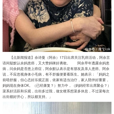
【点新闻报道】佘诗曼（阿佘）17日出席关注乳癌活动，阿佘言
语间疑默认佘妈患癌，又大赞妈咪好勇敢。 阿佘早年透露佘妈患
病，问佘妈是否患上癌症，阿佘默认表示是有朋友及亲人患癌。阿佘
说，不应忽视身体小毛病，有不舒服便要看医生。她表示：「妈妈之
前唔舒服，但心态好乐观正面，依家有适当治疗，家人陪伴好重要，
妈妈现在身体OK。（已经康复？）努力中，（妈妈经常出席聚会？）
渠系好活跃和乐观，出街多过我，做女梗系想渠多休息，不过渠每次
出街都好开心，所以都支持。」