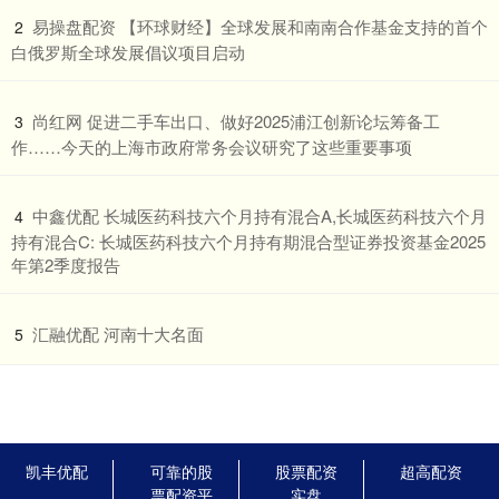
​易操盘配资 【环球财经】全球发展和南南合作基金支持的首个
2
白俄罗斯全球发展倡议项目启动
​尚红网 促进二手车出口、做好2025浦江创新论坛筹备工
3
作……今天的上海市政府常务会议研究了这些重要事项
​中鑫优配 长城医药科技六个月持有混合A,长城医药科技六个月
4
持有混合C: 长城医药科技六个月持有期混合型证券投资基金2025
年第2季度报告
​汇融优配 河南十大名面
5
凯丰优配
可靠的股
股票配资
超高配资
票配资平
实盘