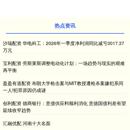
热点资讯
沙瑞配资 华电科工：2026年一季度净利润同比减亏3017.37
万元
宝利配资 劳斯莱斯调整电动化计划：一场趋势与现实的艰难
再平衡
盈盈有道配资 布朗大学枪击案与MIT教授遭枪杀案嫌犯系同
一人!犯罪原因仍成谜
创利配资 德商银行：意债供应料顺利消化 意德国债利差有望
延续收窄趋势
汇融优配 河南十大名面