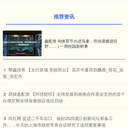
推荐资讯
鑫配资 AI体育节办进鸟巢，劳动课搬进田
野…… | 一周校园新鲜事
​華鑫證券 【太行泉城 美丽邢台】 花开半夏荷韵飘香_荷花_游
1
客_张宏丹
​易操盘配资 【环球财经】全球发展和南南合作基金支持的首个
2
白俄罗斯全球发展倡议项目启动
​尚红网 促进二手车出口、做好2025浦江创新论坛筹备工
3
作……今天的上海市政府常务会议研究了这些重要事项