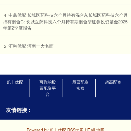
​中鑫优配 长城医药科技六个月持有混合A,长城医药科技六个月
4
持有混合C: 长城医药科技六个月持有期混合型证券投资基金2025
年第2季度报告
​汇融优配 河南十大名面
5
凯丰优配
可靠的股
股票配资
超高配资
票配资平
实盘
台
友情链接：
Powered by
凯丰优配
RSS地图
HTML地图