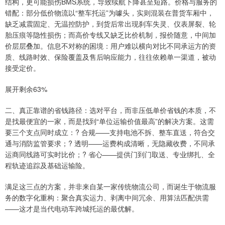
结构，更可能损伤BMS系统，导致续航下降甚至短路。价格与服务的
错配：部分低价物流以“整车托运”为噱头，实则混装在普货车厢中，
缺乏减震固定、无温控防护，到货后常出现刹车失灵、仪表屏裂、轮
胎压痕等隐性损伤；而高价专线又缺乏比价机制，报价随意，中间加
价层层叠加。信息不对称的困境：用户难以横向对比不同承运方的资
质、线路时效、保险覆盖及售后响应能力，往往依赖单一渠道，被动
接受定价。
展开剩余63%
二、真正靠谱的省钱路径：选对平台，而非压低单价省钱的本质，不
是找最便宜的一家，而是找到“单位运输价值最高”的解决方案。这需
要三个支点同时成立：? 合规——支持电池不拆、整车直送，符合交
通与消防监管要求；? 透明——运费构成清晰，无隐藏收费，不同承
运商同线路可实时比价；? 省心——提供门到门取送、专业绑扎、全
程轨迹追踪及基础运输险。
满足这三点的方案，并非来自某一家传统物流公司，而诞生于物流服
务的数字化重构：聚合真实运力、剥离中间冗余、用算法匹配供需
——这才是当代电动车跨城托运的最优解。