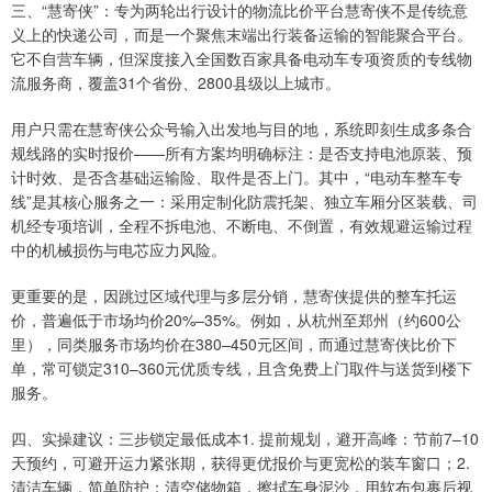
三、“慧寄侠”：专为两轮出行设计的物流比价平台慧寄侠不是传统意
义上的快递公司，而是一个聚焦末端出行装备运输的智能聚合平台。
它不自营车辆，但深度接入全国数百家具备电动车专项资质的专线物
流服务商，覆盖31个省份、2800县级以上城市。
用户只需在慧寄侠公众号输入出发地与目的地，系统即刻生成多条合
规线路的实时报价——所有方案均明确标注：是否支持电池原装、预
计时效、是否含基础运输险、取件是否上门。其中，“电动车整车专
线”是其核心服务之一：采用定制化防震托架、独立车厢分区装载、司
机经专项培训，全程不拆电池、不断电、不倒置，有效规避运输过程
中的机械损伤与电芯应力风险。
更重要的是，因跳过区域代理与多层分销，慧寄侠提供的整车托运
价，普遍低于市场均价20%–35%。例如，从杭州至郑州（约600公
里），同类服务市场均价在380–450元区间，而通过慧寄侠比价下
单，常可锁定310–360元优质专线，且含免费上门取件与送货到楼下
服务。
四、实操建议：三步锁定最低成本1. 提前规划，避开高峰：节前7–10
天预约，可避开运力紧张期，获得更优报价与更宽松的装车窗口；2.
清洁车辆，简单防护：清空储物箱，擦拭车身泥沙，用软布包裹后视