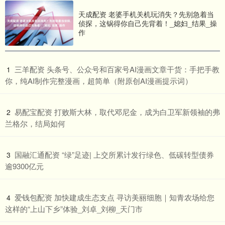
天成配资 老婆手机关机玩消失？先别急着当
侦探，这锅得你自己先背着！_媳妇_结果_操
作
​三羊配资 头条号、公众号和百家号AI漫画文章干货：手把手教
1
你，纯AI制作完整漫画，超简单（附原创AI漫画提示词）
​易配宝配资 打败斯大林，取代邓尼金，成为白卫军新领袖的弗
2
兰格尔，结局如何
​国融汇通配资 “绿”足迹| 上交所累计发行绿色、低碳转型债券
3
逾9300亿元
​爱钱包配资 加快建成生态支点 寻访美丽细胞｜知青农场给您
4
这样的“上山下乡”体验_刘卓_刘柳_天门市