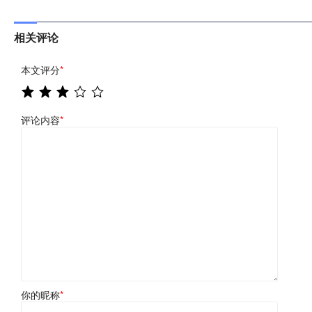
相关评论
本文评分
*
评论内容
*
你的昵称
*