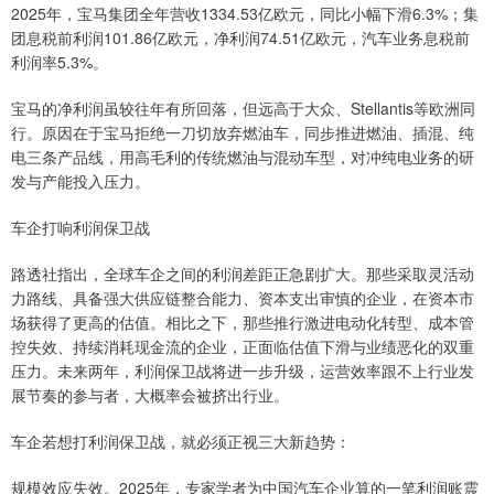
2025年，宝马集团全年营收1334.53亿欧元，同比小幅下滑6.3%；集
团息税前利润101.86亿欧元，净利润74.51亿欧元，汽车业务息税前
利润率5.3%。
宝马的净利润虽较往年有所回落，但远高于大众、Stellantis等欧洲同
行。原因在于宝马拒绝一刀切放弃燃油车，同步推进燃油、插混、纯
电三条产品线，用高毛利的传统燃油与混动车型，对冲纯电业务的研
发与产能投入压力。
车企打响利润保卫战
路透社指出，全球车企之间的利润差距正急剧扩大。那些采取灵活动
力路线、具备强大供应链整合能力、资本支出审慎的企业，在资本市
场获得了更高的估值。相比之下，那些推行激进电动化转型、成本管
控失效、持续消耗现金流的企业，正面临估值下滑与业绩恶化的双重
压力。未来两年，利润保卫战将进一步升级，运营效率跟不上行业发
展节奏的参与者，大概率会被挤出行业。
车企若想打利润保卫战，就必须正视三大新趋势：
规模效应失效。2025年，专家学者为中国汽车企业算的一笔利润账震