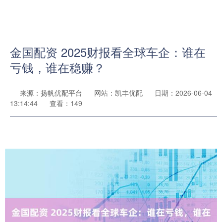
金国配资 2025财报看全球车企：谁在
亏钱，谁在稳赚？
来源：扬帆优配平台
网站：凯丰优配
日期：2026-06-04
13:14:44
查看：149