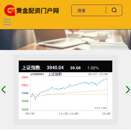
上证指数
3940.04
39.68
1.02%