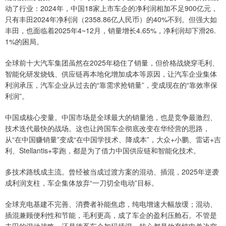
动了行业：2024年，中国18家上市车企的净利润相加不足900亿元，
只有丰田2024年净利润（2358.86亿人民币）的40%不到。但强大如
丰田，也面临着2025年4~12月，销量增长4.65%，净利润却下滑26.
1%的困局。
全球前十大汽车集团虽然在2025年稳住了销量，但价格战烧穿毛利、
智能化研发烧钱、供应链再本地化增加成本等原因，让汽车企业集体
利润承压，汽车企业从过去的“靠需求抢销量”，变成现在的“靠效率保
利润”。
中国成核心变量。中国市场是全球最大的销量池，也是竞争最激烈、
技术迭代最快的战场。这也让跨国车企彻底改变在华经营的思路，
从“在中国赚销量”变成“在中国学技术、降成本”，大众+小鹏、雷诺+吉
利、Stellantis+零跑，都是为了借力中国供应链和智能化技术。
多技术路线成主流。曾经被当成过渡方案的混动、插混，2025年逆袭
成利润支柱，车企集体放弃“一刀切全电动”目标。
全球充电基建不完善、消费者补能焦虑，纯电增速大幅放缓；混动、
插混兼顾便利性和节能，毛利更高，成了车企的盈利压舱石。不管是