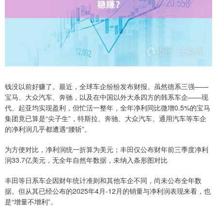
钱没以前好赚了。最近，全球车企纷纷发布财报。虽然德系三强——
宝马、大众汽车、奔驰，以及在中国以外大杀四方的韩系车企——现
代、起亚均实现盈利，但忙活一整年，全年净利同比微增0.5%的宝马
集团竟已算是“尖子生”，特斯拉、奔驰、大众汽车、通用汽车等车企
的净利润几乎都遭遇“腰斩”。
为方便对比，净利润统一折算为美元；丰田仅公布财年前三季度净利
润33.7亿美元，无全年自然年数据，未纳入条形图对比
丰田等日系车企因财年统计准则和其他车企不同，尚未公布全年数
据。但从其已经公布的2025年4月-12月的销量与净利润表现来看，也
是“增量不增利”。