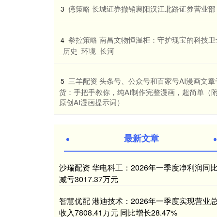
​億策略 长城证券撤销襄阳汉江北路证券营业部
3
​拳控策略 南昌文物恒温柜：守护瑰宝的科技卫
4
_历史_环境_长河
​三羊配资 头条号、公众号和百家号AI漫画文章
5
货：手把手教你，纯AI制作完整漫画，超简单（
原创AI漫画提示词）
最新文章
沙瑞配资 华电科工：2026年一季度净利润同
减亏3017.37万元
智慧优配 港迪技术：2026年一季度实现营业
收入7808.41万元 同比增长28.47%