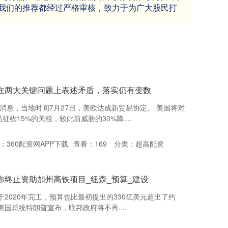
我们的推荐都经过严格审核，致力于为广大股民打
在两大关键问题上表述矛盾，落实仍有变数
网消息，当地时间7月27日，美欧达成新贸易协定。 美国将对
收15%的关税，较此前威胁的30%降....
：360配资网APP下载
查看：
169
分类：
超高配资
布终止资助加州高铁项目_纽森_预算_建设
2020年完工，预算也比最初提出的330亿美元超出了约
，美国总统特朗普宣布，联邦政府将不再....