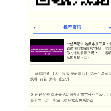
推荐资讯
金盛网配资 地狱难度开局：“
嬛传”和“纯情蟑螂”热帖，能
你的运动服带货吗？——运
服饰专题（二）
​華鑫證券 【太行泉城 美丽邢台】 花开半夏荷
1
飘香_荷花_游客_张宏丹
​伍祥配资 龚正会见韩国釜山市市长朴亨埈，共
2
签署两市进一步深化友好城市关系协议