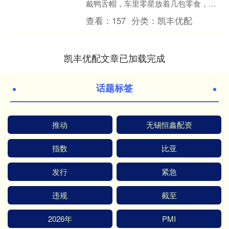
戴鸭舌帽，车里零星放着几包零食，朴
素得像个普通留学生。 就在大家还在回
查看：
157
分类：
凯丰优配
味这幕"明星隐身术"时....
凯丰优配文章已加载完成
话题标签
推动
无锡恒鑫配资
指数
比亚
发行
紧急
违规
截至
2026年
PMI