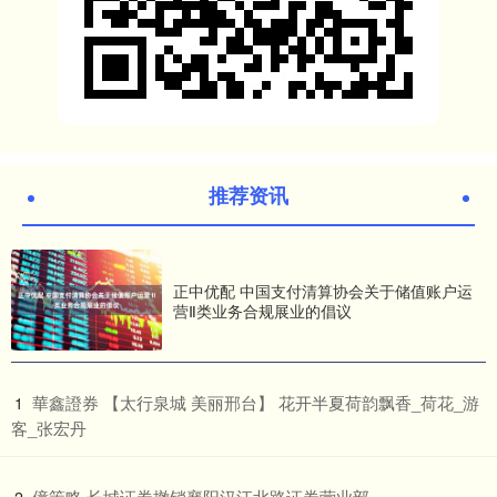
推荐资讯
正中优配 中国支付清算协会关于储值账户运
营Ⅱ类业务合规展业的倡议
​華鑫證券 【太行泉城 美丽邢台】 花开半夏荷韵飘香_荷花_游
1
客_张宏丹
​億策略 长城证券撤销襄阳汉江北路证券营业部