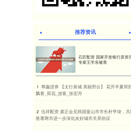
推荐资讯
石匠配资 国家开发银行原资
专家王学东被查
​華鑫證券 【太行泉城 美丽邢台】 花开半夏荷
1
飘香_荷花_游客_张宏丹
​伍祥配资 龚正会见韩国釜山市市长朴亨埈，共
2
签署两市进一步深化友好城市关系协议