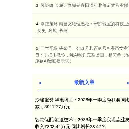
​億策略 长城证券撤销襄阳汉江北路证券营业部
3
​拳控策略 南昌文物恒温柜：守护瑰宝的科技卫
4
_历史_环境_长河
​三羊配资 头条号、公众号和百家号AI漫画文章
5
货：手把手教你，纯AI制作完整漫画，超简单（
原创AI漫画提示词）
最新文章
沙瑞配资 华电科工：2026年一季度净利润同
减亏3017.37万元
智慧优配 港迪技术：2026年一季度实现营业
收入7808.41万元 同比增长28.47%