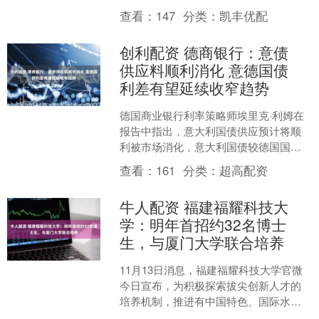
实时监控、管理，拟提高对违法行为的
查看：
147
分类：
凯丰优配
罚款额度并对主要负责人依....
创利配资 德商银行：意债
供应料顺利消化 意德国债
利差有望延续收窄趋势
德国商业银行利率策略师埃里克·利姆在
报告中指出，意大利国债供应预计将顺
利被市场消化，意大利国债较德国国债
的收益率利差有望继续收窄。 意大利将
查看：
161
分类：
超高配资
于周四发行65亿至8....
牛人配资 福建福耀科技大
学：明年首招约32名博士
生，与厦门大学联合培养
11月13日消息，福建福耀科技大学官微
今日宣布，为积极探索拔尖创新人才的
培养机制，推进有中国特色、国际水平
的高层次人才培养新体系建设，在教育