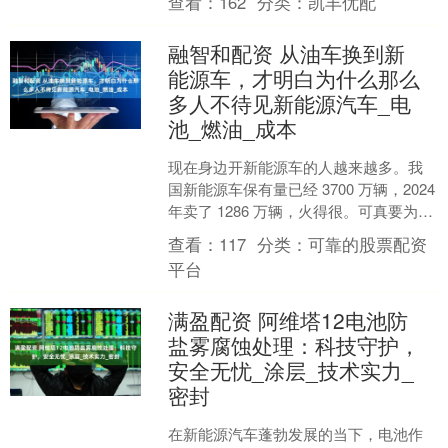
查看：
162
分类：
凯丰优配
万个....
融智和配资 从油车换到新
能源车，才明白为什么那么
多人不待见新能源汽车_电
池_燃油_成本
现在身边开新能源车的人越来越多。我
国新能源车保有量已经 3700 万辆，2024
年卖了 1286 万辆，火得很。可真要为了
省钱买纯电车，不如选燃油车靠谱。我
查看：
117
分类：
可靠的股票配资
开....
平台
满盈配资 阿维塔12电池防
盐雾腐蚀处理：科技守护，
安全无忧_涂层_技术实力_
密封
在新能源汽车蓬勃发展的当下，电池作