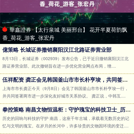
華鑫證券 【太行泉城 美丽邢台】 花开半夏荷韵飘
香_荷花_游客_张宏丹
億策略 长城证券撤销襄阳汉江北路证券营业部
8月13日，长城证券（002939）发布公告，已于近日撤销襄阳汉江北
路证券营业部。此次撤销旨在进一步优化营业网点布局，增....
伍祥配资 龚正会见韩国釜山市市长朴亨埈，共同签署两市进一步深化友好城市关系协议
上海市市长龚正今天（9月8日）会见了韩国釜山市市长朴亨埈一行，
并共同签署两市进一步深化友好城市关系协议。 龚正说，中韩互....
拳控策略 南昌文物恒温柜：守护瑰宝的科技卫士_历史_环境_长河
历史的回响与科技的守护 南昌，这座千年古城，承载着无数历史的记
忆与文明的瑰宝。在岁月的长河中，许多珍贵的文物因环境的变迁....