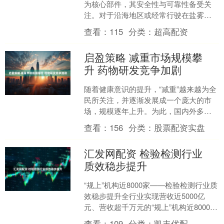
为核心部件，其安全性与可靠性备受关
注。对于沿海地区或经常行驶在盐雾环
境中的车辆来说，电池防盐雾腐蚀处理
查看：
115
分类：
超高配资
至关重要。阿维塔12作为....
启盈策略 减重市场规模攀
升 药物研发竞争加剧
随着健康意识的提升，“减重”越来越为全
民所关注，并逐渐发展成一个庞大的市
场，规模逐年上升。为此，国内外多家
药企纷纷加大布局，加快减重药物研
查看：
156
分类：
股票配资实盘
发，抢占更多的市场份额....
汇发网配资 检验检测行业
质效稳步提升
“规上”机构近8000家——检验检测行业质
效稳步提升全行业实现营收近5000亿
元、营收超千万元的“规上”机构近8000
家、机构数量近年来首次出现下降拐
查看：
109
分类：
凯丰优配