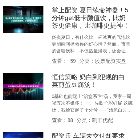
掌上配资 夏日续命神器！5
分钟get低卡颜值饮，比奶
茶更健康，比咖啡更提神！
炎炎夏日，有什么比一杯冰爽的气泡饮
更能瞬间拯救你的好心情？然而，市售
的含糖饮料，不仅热量爆表，还会让你
对“健康”say goodbye。今天，就来教你
查看：
159
分类：
股票配资实盘
几招，在家....
恒信策略 奶白到犯规的白
菜煎蛋豆腐汤！
0基础也能端出“治愈系”神汤，我家一周
喝五次不嫌多！ 一、先吹个彩虹屁 这碗
汤，我给它起了个外号——“治愈白月
光”。奶白的汤汁咕嘟咕嘟冒泡，白菜软
查看：
88
分类：
凯丰优配
到能折叠，豆腐....
配资乐 车辆未交付却要求