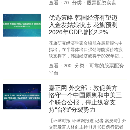
查看：
70
分类：
股票配资实盘
部的支持下，福建福耀....
优选策略 韩国经济有望迈
入金发姑娘状态 花旗预测
2026年GDP增长2.2%
花旗研究经济学家金镇旭在最新报告中
指出，在半导体出口强劲与能源价格疲
软支撑下，韩国经济或将于2026年迈
入‘金发姑娘’状态——实现经济过热与过
查看：
200
分类：
可靠的股票配资
冷间的平衡状态。 ....
平台
嘉正网 外交部：敦促美方
恪守一个中国原则和中美三
个联合公报，停止纵容支
持“台独”分裂势力
【环球时报-环球网报道 记者 索炎琦】外
交部发言人林剑主持11月13日例行记者