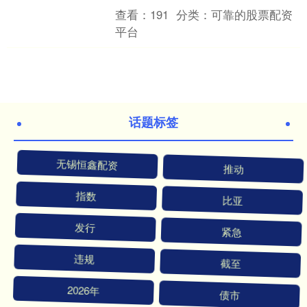
设计愈发精妙，其中三刀头设计才备受
查看：
191
分类：
可靠的股票配资
青睐，它究竟有何魅力呢？....
平台
话题标签
无锡恒鑫配资
推动
指数
比亚
发行
紧急
违规
截至
2026年
债市