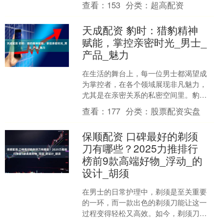
查看：
153
分类：
超高配资
（以下简称“论坛”....
天成配资 豹时：猎豹精神
赋能，掌控亲密时光_男士_
产品_魅力
在生活的舞台上，每一位男士都渴望成
为掌控者，在各个领域展现非凡魅力，
尤其是在亲密关系的私密空间里。豹
时，应运而生，它以猎豹为灵感源泉，
查看：
177
分类：
股票配资实盘
将猎豹所代表的速度、力量、....
保顺配资 口碑最好的剃须
刀有哪些？2025力推排行
榜前9款高端好物_浮动_的
设计_胡须
在男士的日常护理中，剃须是至关重要
的一环，而一款出色的剃须刀能让这一
过程变得轻松又高效。如今，剃须刀的