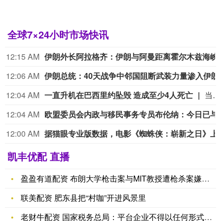
全球7×24小时市场快讯
12:15 AM
伊朗外长阿拉格齐：伊朗与阿曼距离霍尔木
12:06 AM
伊朗总统：
12:04 AM
一直升机在巴西里约坠毁 造成至少4人死亡
当地时间8月8日，一架直升机在巴西里约热内卢市南部一片林地中坠毁，造成至少4人死亡。
12:04 AM
欧盟委员会内政与移民事务专员布伦纳：今日已
12:00 AM
据猫眼专业版数据，电影《蜘
凯丰优配 直播
盈盈有道配资 布朗大学枪击案与MIT教授遭枪杀案嫌犯系同一人
联美配资 肥东县把“村咖”开进风景里
老财牛配资 国家税务总局：平台企业不得以任何形式将自身涉税义