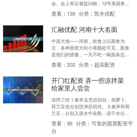
会。会上有记者提问称：12号美国务院
发言人就高市早苗“台湾有事”言论回答日
查看：
139
分类：
凯丰优配
媒的提问....
汇融优配 河南十大名面
中原大地——河南，饮食上以面食为
主，各种面馆大街小巷随处可见，面食
是他们的骄傲，一天不吃一碗面条总觉
的像少了点什么似的。 河南是中华文明
查看：
202
分类：
超高配资
的发祥地之一，孕育了华夏....
开门红配资 弄一些凉拌菜
给家里人尝尝
凉拌三丝 1.春笋去壳后切丝，胡萝卜、
荷兰豆也分别洗净后切丝。 2.春笋和荷
兰豆，分别入滚水中汆熟，沥干水分。
胡萝卜丝用少许盐腌制。 3.将处理好的
查看：
96
分类：
可靠的股票配资平
食材放入碗中....
台