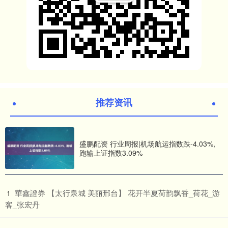
推荐资讯
盛鹏配资 行业周报|机场航运指数跌-4.03%,
跑输上证指数3.09%
​華鑫證券 【太行泉城 美丽邢台】 花开半夏荷韵飘香_荷花_游
1
客_张宏丹