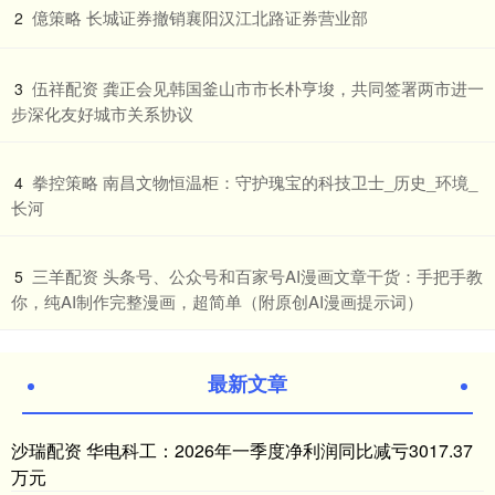
​億策略 长城证券撤销襄阳汉江北路证券营业部
2
​伍祥配资 龚正会见韩国釜山市市长朴亨埈，共同签署两市进一
3
步深化友好城市关系协议
​拳控策略 南昌文物恒温柜：守护瑰宝的科技卫士_历史_环境_
4
长河
​三羊配资 头条号、公众号和百家号AI漫画文章干货：手把手教
5
你，纯AI制作完整漫画，超简单（附原创AI漫画提示词）
最新文章
沙瑞配资 华电科工：2026年一季度净利润同比减亏3017.37
万元