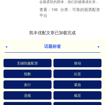
会最柔软的群体，他们的健康成长牵动
着每一位家长的心。为了切实保障婴幼
查看：
106
分类：
可靠的股票配资
儿的合法权益和身心健康....
平台
凯丰优配文章已加载完成
话题标签
无锡恒鑫配资
推动
指数
比亚
发行
紧急
违规
截至